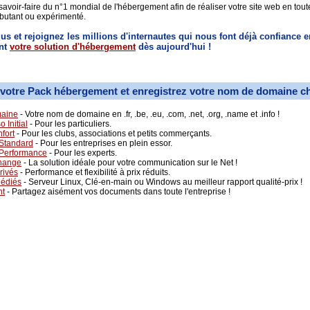
savoir-faire du n°1 mondial de l'hébergement afin de réaliser votre site web en toute
butant ou expérimenté.
lus et rejoignez les millions d'internautes qui nous font déjà confiance e
nt
votre solution d'hébergement
dès aujourd'hui !
votre Pack hébergement et enregistrez votre nom de domaine c
aine
- Votre nom de domaine en .fr, .be, .eu, .com, .net, .org, .name et .info !
 Initial
- Pour les particuliers.
fort
- Pour les clubs, associations et petits commerçants.
Standard
- Pour les entreprises en plein essor.
 Performance
- Pour les experts.
hange
- La solution idéale pour votre communication sur le Net !
rivés
- Performance et flexibilité à prix réduits.
Dédiés
- Serveur Linux, Clé-en-main ou Windows au meilleur rapport qualité-prix !
nt
- Partagez aisément vos documents dans toute l'entreprise !