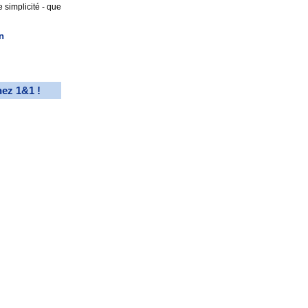
 simplicité - que
n
hez 1&1 !