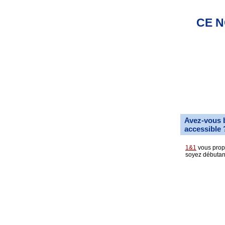
CE N
Avez-vous 
accessible 
1&1
vous propo
soyez débutan